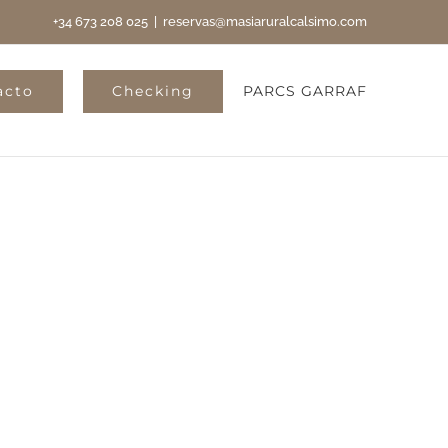
+34 673 208 025
|
reservas@masiaruralcalsimo.com
acto
Checking
PARCS GARRAF