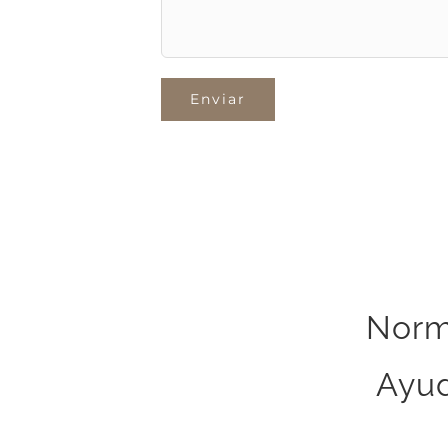
Norm
Ayud